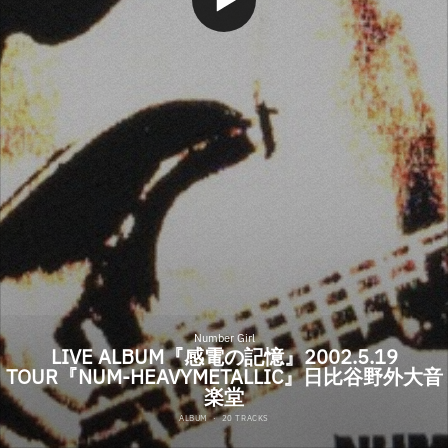
Number Girl
LIVE ALBUM『感電の記憶』2002.5.19
TOUR『NUM-HEAVYMETALLIC』日比谷野外大音
楽堂
ALBUM
·
20 TRACKS