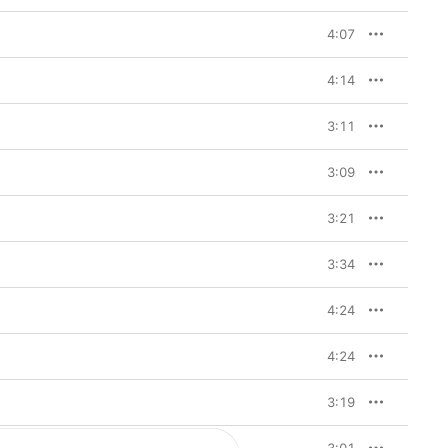
4:07
4:14
3:11
3:09
3:21
3:34
4:24
4:24
3:19