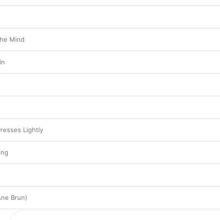
The Mind
in
resses Lightly
ing
Ane Brun)