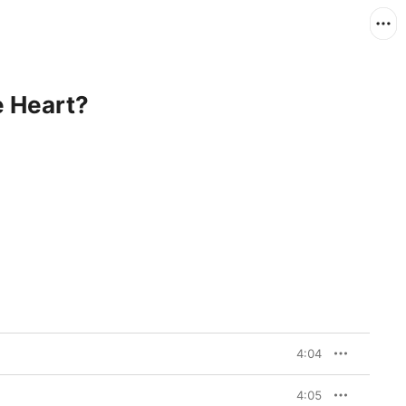
 Heart?
4:04
4:05