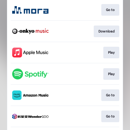
Go to
Download
Play
Play
Go to
Go to