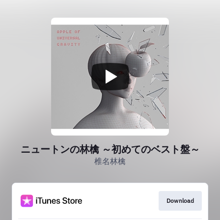
ニュートンの林檎 ～初めてのベスト盤～
椎名林檎
Download