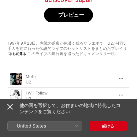
プレビュー
1997年9月23日、内戦の爪痕が色濃く残るサラエボで、U2が4万5
千人を前に行った伝説的ライブのセットリストをまとめたプレイリ
ストです。このライブの舞台裏を追ったドキュメンタリー映画『キ
さらに見る
ス・ザ・フューチャー』が2025年9月26日から全国順次ロードショ
ーされることが決定！ #TheSetlist洋楽レジェンド
曲
時間
Mofo
U2
I Will Follow
U2
他の国を選択して、お住まいの地域に特化したコ
Gone
ンテンツをご覧ください
U2
United States
Even Better Than the Real Thing
続ける
U2