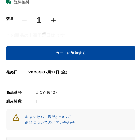
価
送料無料
格
数量
サ
サ
ラ・
ラ・
この商品の出荷予定日は
です
ブ
ブ
ラ
ラ
イ
イ
カートに追加する
ト
ト
マ
マ
発売日
2026年07月17日 (金)
ン
ン
/
/
サ
サ
商品番号
UICY-16437
ン
ン
組み枚数
1
セ
セ
ッ
ッ
キャンセル・返品について
ト・
ト・
商品についてのお問い合わせ
オ
オ
ー
ー