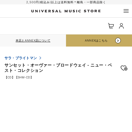
コンテ
2,500円(税込み)以上は送料無料＊離島・一部商品除く
ンツに
進む
ロ
カ
グ
ー
イ
ト
ン
本店とANNEX店について
ANNEXはこちら
サラ・ブライトマン
サンセット・オーヴァー・ブロードウェイ - ニュー・ベ
スト・コレクション
【CD】【SHM-CD】
商品情
報にス
キップ