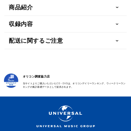
ク
ク
商品紹介
シ
シ
ョ
ョ
収録内容
ン
ン
【CD】
【CD】
【SHM-
【SHM-
配送に関するご注意
CD】
CD】
の
の
数
数
量
量
を
を
オリコン調査協力店
減
増
当サイトよりご購入いただいたCD・DVDは、オリコンデイリーランキング、ウィークリーラン
ら
や
キングの集計基礎データとして提供されます。
す
す