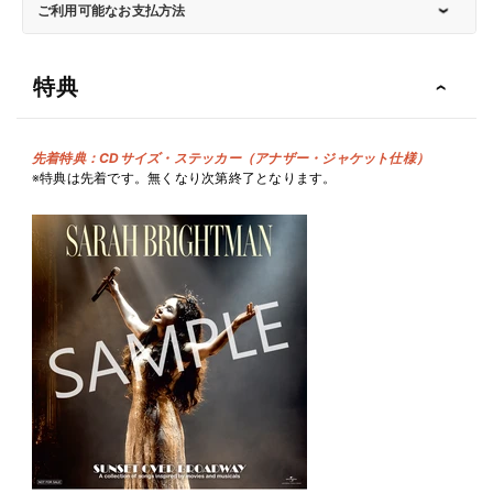
ヴ
ヴ
ご利用可能なお支払方法
ァ
ァ
ー・
ー・
特典
ブ
ブ
ロ
ロ
ー
ー
先着特典：CDサイズ・ステッカー（アナザー・ジャケット仕様）
ド
ド
※特典は先着です。無くなり次第終了となります。
ウ
ウ
ェ
ェ
イ
イ
-
-
ニ
ニ
ュ
ュ
ー・
ー・
ベ
ベ
ス
ス
ト・
ト・
コ
コ
レ
レ