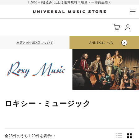
コンテ
2,500円(税込み)以上は送料無料＊離島・一部商品除く
ンツに
進む
ロ
カ
グ
ー
イ
ト
ン
本店とANNEX店について
ANNEXはこちら
ロキシー・ミュージック
全28件のうち1-20件を表示中