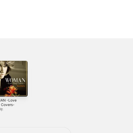
AN -Love
MAN & WOMAN
流しのOOJA 3〜
 Covers-
VINTAGE SONG
2014年
COVERS〜
2年
2024年