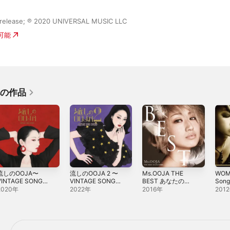
release; ℗ 2020 UNIVERSAL MUSIC LLC
入可能
他の作品
流しのOOJA〜
流しのOOJA 2 〜
Ms.OOJA THE
WOM
VINTAGE SONG
VINTAGE SONG
BEST あなたの主
Song
COVERS〜
COVERS〜
題歌
2020年
2022年
2016年
201