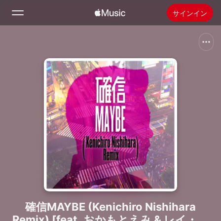
サインイン
検索
ホーム
新着おすすめ
Apple Musicをインストール
ラジオ
確信MAYBE (Kenichiro Nishihara
Remix) [feat. おかもとえみ & レイ・パ