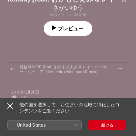
ーカー・ジュニア] - Single
さかいゆう
R&B／ソウル · 2019年
プレビュー
確信MAYBE (feat. おかもとえみ & レイ・パーカ
1
ー・ジュニア) [Kenichiro Nishihara Remix]
2019年6月26日

1曲、3分

An AUGUSTA RECORDS release; ℗ 2019 UNIVERSAL MUSIC 
他の国を選択して、お住まいの地域に特化したコ
LLC
ンテンツをご覧ください
United States
続ける