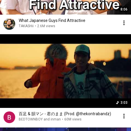
8:06
What Japanese Guys Find Attractive
TAKASHii
•
2.6M views
3:03
百足 & 韻マン - 君のまま (Prod. @thekontrabandz)
BEDTOWNBOY and inman
•
60M views