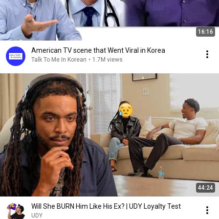
いたい君の隣

でも君には他に

男  いるの知っている

16:16
俺には奪うなんてできない

この先ずっと悩む俺

American TV scene that Went Viral in Korea
仲間は言うよ

Talk To Me In Korean
•
1.7M views
先なんかない   わかってるよ

でも無理なんだ

君のその態度  勘違いしそうになるよ

Ya 歩く道綺麗な海沿い

高い店  eat  写真撮る君

車  乗り込み

見慣れた街並み

夜景の見えるビル

渡すダイヤのリング

俺が君にやってあげるはずだったのに

Ya ya ya baby I know you are the one

あの時の言葉  tell me again she said

44:24
You don’t know what you mean to me

Will She BURN Him Like His Ex? | UDY Loyalty Test
UDY