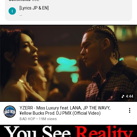
[Lyrics JP & EN]

I love you and I need you

止められない,    love you, I do 

Need you

[chorus]

No matter what I do

All I think about is you

Even when I’m with my boo

君の瞳に  crazy over you

No matter what I do

All I think about is you

Even when I’m with my boo

染めないで  crazy over you

4:44
最近よく見る君

YZERR - Miss Luxury feat. LANA, JP THE WAVY,
話す度にまた気に

¥ellow Bucks Prod. DJ PMX (Official Video)
なっちゃうまるで  ice bring bring

BAD HOP
•
19M views
買ってみても  no

心  満たされはしない
