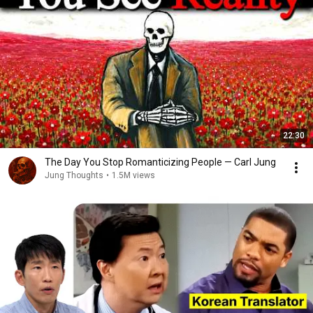
簡単なことだけど簡単に行かない

俺の全て君に捧げたって良い

他はいらない

俺の隣  free bitch  はいらない

多分それが良い

多分俺が良い

君は俺の  VVIP

Ya 歩く道綺麗な海沿い

22:30
高い店  eat  写真撮る君

車  乗り込み

The Day You Stop Romanticizing People — Carl Jung
見慣れた街並み

Jung Thoughts
•
1.5M views
夜景の見えるビル

渡すダイヤのリング

そんな事を考えては過ぎていく日々

Ya ya ya baby I know you got a man

俺には君しか見えてないのに

You don’t know what you mean to me

[chorus]
