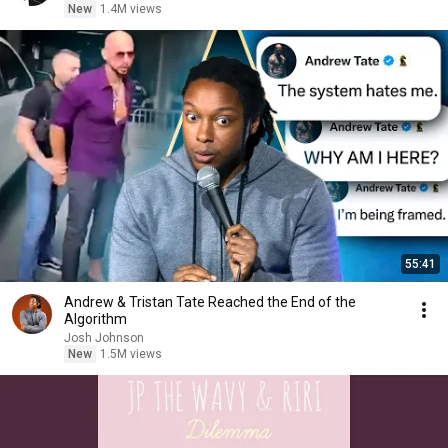
[chorus]

New
1.4M views
I love you and I need you

Oh, I love you, I do

And it’s more than you’ll ever know

Boy, it’s for sure

You can always count on my love

Forever more, yeah yeah

こっちからは言えないよ

できるのならば言いたい

そっちの気持ちどうなの

You don’t know what you mean to me

55:41
[chorus]

Andrew & Tristan Tate Reached the End of the
Algorithm
Josh Johnson
New
1.5M views
love JP The WAVY 😍😍😍😍😍
Hwaiting!!!