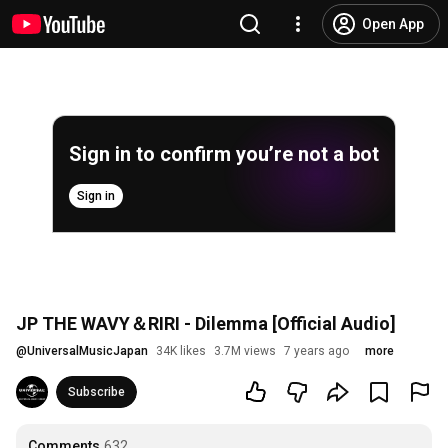
Open App
Sign in to confirm you’re not a bot
Sign in
JP THE WAVY＆RIRI - Dilemma [Official Audio]
@
UniversalMusicJapan
34K likes
3.7M views
7 years ago
more
Subscribe
Comments
632