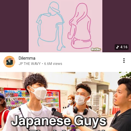
4:16
Dilemma
JP THE WAVY
•
6.6M views