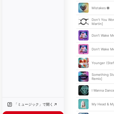
Mistakes
Don't You Worr
Martin]
Don’t Wake M
Don’t Wake M
Younger (Ste
Something Stu
Remix]
I Wanna Danc
「ミュージック」で開く
My Head & My