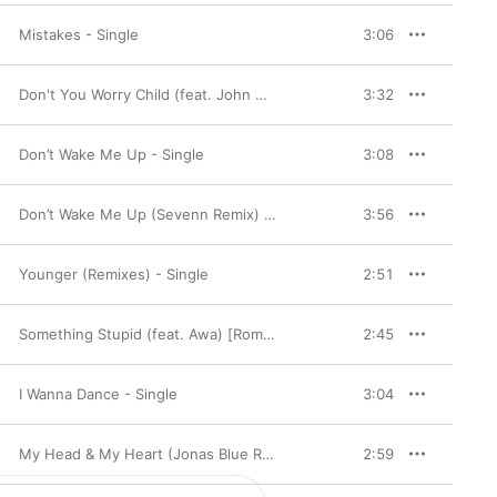
Mistakes - Single
3:06
Don't You Worry Child (feat. John Martin) - EP
3:32
Don’t Wake Me Up - Single
3:08
Don’t Wake Me Up (Sevenn Remix) - Single
3:56
Younger (Remixes) - Single
2:51
Something Stupid (feat. Awa) [Rompasso Remix] - Single
2:45
I Wanna Dance - Single
3:04
My Head & My Heart (Jonas Blue Remix) - Single
2:59