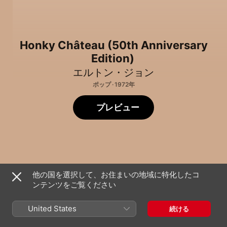
Honky Château (50th Anniversary
Edition)
エルトン・ジョン
ポップ · 1972年
プレビュー
他の国を選択して、お住まいの地域に特化したコ
ンテンツをご覧ください
ディスク1
1
ホンキー・キャット (Remastered 2017)
United States
続ける