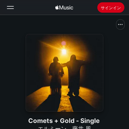
サインイン
検索
ホーム
新着おすすめ
Apple Musicをインストール
ラジオ
Comets + Gold - Single
エルミーン
、
藤井 風