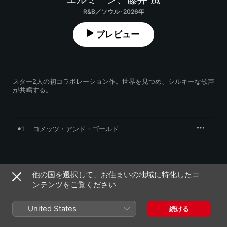
R&B／ソウル · 2026年
プレビュー
スター2人の初コラボレーション作。世界を見つめ、シルキーな歌声
が共鳴する。
1
コメッツ・アンド・ゴールド
2026年6月19日

他の国を選択して、お住まいの地域に特化したコ
1曲、3分

A Polydor Records / Def Jam Release; ℗ 2026 Elmiene, under 
ンテンツをご覧ください
exclusive licence to Universal Music Operations Limited
United States
続ける