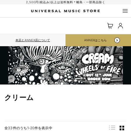
コンテ
2,500円(税込み)以上は送料無料＊離島・一部商品除く
ンツに
進む
ロ
カ
グ
ー
イ
ト
ン
本店とANNEX店について
ANNEXはこちら
クリーム
全33件のうち1-20件を表示中