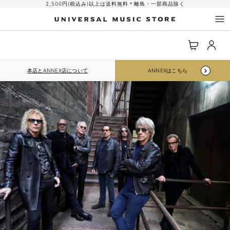
コンテ
2,500円(税込み)以上は送料無料＊離島・一部商品除く
ンツに
進む
ロ
カ
グ
ー
イ
ト
ン
本店とANNEX店について
ANNEXはこちら