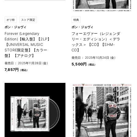
オリ特
ストア限定
特典
ボン・ジョヴィ
ボン・ジョヴィ
Forever (Legendary
フォーエヴァー（レジェンダ
Edition)【輸入盤】【2LP】
リー・エディション）＜デラ
【UNIVERSAL MUSIC
ックス＞ 【CD】【SHM-
STORE限定盤】【カラー
CD】
盤】 【アナログ】
発売日： 2025年10月24日 (金)
発売日： 2025年11月28日 (金)
5,500円
7,857円