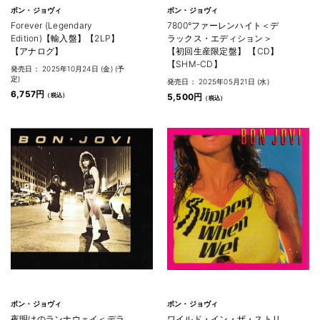
ボン・ジョヴィ
ボン・ジョヴィ
Forever (Legendary
7800°ファーレンハイト＜デ
Edition)【輸入盤】【2LP】
ラックス・エディション＞
【アナログ】
【初回生産限定盤】 【CD】
【SHM-CD】
発売日： 2025年10月24日 (金) (予
定)
発売日： 2025年05月21日 (水)
6,757円
5,500円
ボン・ジョヴィ
ボン・ジョヴィ
夜明けのランナウェイ＜デラ
ワイルド・イン・ザ・ストリ